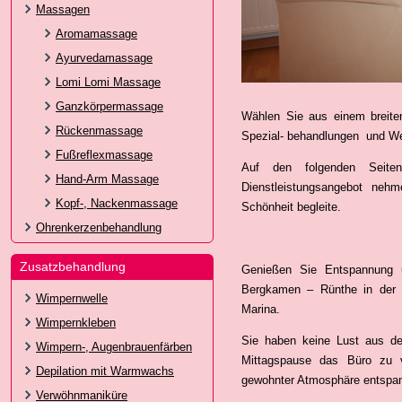
Massagen
Aromamassage
Ayurvedamassage
Lomi Lomi Massage
Ganzkörpermassage
Wählen Sie aus einem breite
Rückenmassage
Spezial- behandlungen und W
Fußreflexmassage
Auf den folgenden Seiten
Hand-Arm Massage
Dienstleistungsangebot neh
Kopf-, Nackenmassage
Schönheit begleite.
Ohrenkerzenbehandlung
Zusatzbehandlung
Genießen Sie Entspannung 
Bergkamen – Rünthe in der
Wimpernwelle
Marina.
Wimpernkleben
Sie haben keine Lust aus d
Wimpern-, Augenbrauenfärben
Mittagspause das Büro zu v
Depilation mit Warmwachs
gewohnter Atmosphäre entspa
Verwöhnmaniküre